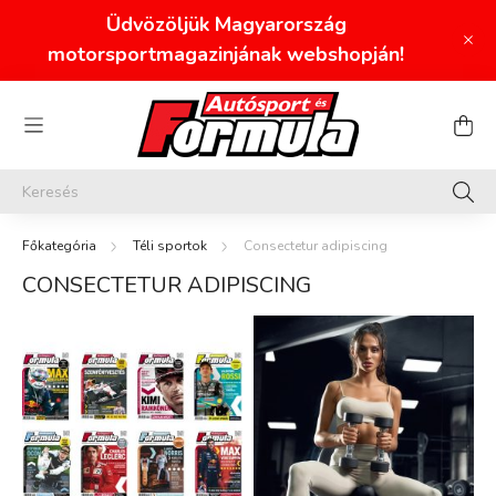
Üdvözöljük Magyarország
motorsportmagazinjának webshopján!
Téli sportok
Consectetur adipiscing
CONSECTETUR ADIPISCING